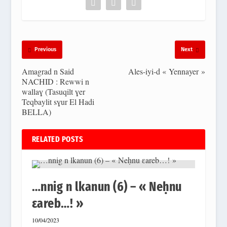
Previous
Next
Amagrad n Said
Ales-iyi-d « Yennayer »
NACHID : Rewwi n
wallaɣ (Tasuqilt ɣer
Teqbaylit sɣur El Hadi
BELLA)
RELATED POSTS
…nnig n lkanun (6) – « Neḥnu
ɛareb…! »
10/04/2023