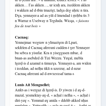
akken… Γas akken…, ur icuḥ ara, ixeddem akken
i wakken ad d-tbin tmaziɣt, ladɣa deg uḥric n tira.
Dɣa, yennayer-a ad as-yili d lmendad i ṛṛeḥba tis 3
n Warraz n Uselway n Tegduda. Wicqa, «
faisons
feu de tout bois
»
Cacnaq:
Yennejmaɛ wegraw n yImaziɣen di Lpari,
sekfelen-d Cacnaq aferɛuni cudden-t ɣer Yennayer
bu sebɛa n yisufar. Kra n yiseggasen mbaɛ, d
bnan-as asebded di Tizi Wezzu. Yuɣal, mebla
lɣerḍ-is d azamul n timuzɣa. Yennayer-a, am widen
i iɛeddan, ad nelḥu tikli n uzerzuṛ, ad d-nzur
Cacnaq aferɛuni ad d-nwxesxsaf tama-s
Lunis Ait Menguellet;
Anfet-as i wergaz di lɣerḍ-is. D yiwen i d aɣ-d-
mazal, yesmektay-aɣ-d, « acḥal i nelha », « acḥal i
diri-yaɣ ». Yemmal-aɣ anida « ddehb akked nḥas
mmlalen ». Yettwelih : « ayla-m ɛeql-it ». Anfet-as