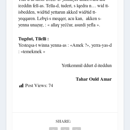
iɛeddin fell-as. Tella-d, tudert, s lqedra n… wid tt-
isbedden, wid/tid yettarun akked wid/tid tt-
yeqqaren. Lebɣi-s meqqer, acu kan, akken s-
yenna unaẓuṛ, : « allaɣ yeččur, asurdi yefla ».
Tugdut, Tilelli :
Yesteqsa-t winna yenna-as : «Amek ?», yerra-yas-d
: «temekmek »
Yettkemmil ddurt d-iteddun
Tahar Ould Amar
Post Views:
74
SHARE: