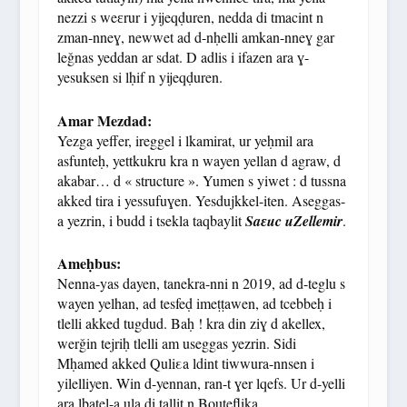
nezzi s weɛrur i yijeqḍuren, nedda di tmacint n
zman-nneɣ, newwet ad d-nḥelli amkan-nneɣ gar
leǧnas yeddan ar sdat. D adlis i ifazen ara ɣ-
yesuksen si lḥif n yijeqḍuren.
Amar Mezdad:
Yezga yeffer, ireggel i lkamirat, ur yeḥmil ara
asfunteḥ, yettkukru kra n wayen yellan d agraw, d
akabar… d « structure ». Yumen s yiwet : d tussna
akked tira i yessufuɣen. Yesdujkkel-iten. Aseggas-
a yezrin, i budd i tsekla taqbaylit
Saɛuc uZellemir
.
Ameḥbus:
Nenna-yas dayen, tanekra-nni n 2019, ad d-teglu s
wayen yelhan, ad tesfeḍ imeṭṭawen, ad tcebbeḥ i
tlelli akked tugdud. Baḥ ! kra din ziɣ d akellex,
werǧin tejriḥ tlelli am useggas yezrin. Sidi
Mḥamed akked Quliεa ldint tiwwura-nnsen i
yilelliyen. Win d-yennan, ran-t ɣer lqefs. Ur d-yelli
ara lbaṭel-a ula di tallit n Bouteflika.