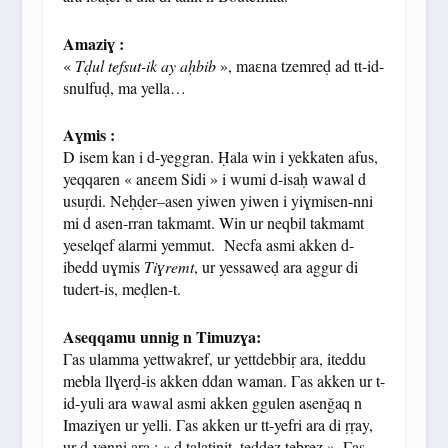
Amaziɣ :
«
Tḍul tefsut-ik ay aḥbib
», maɛna tzemreḍ ad tt-id-
snulfuḍ, ma yella…
Aɣmis :
D isem kan i d-yeggran. Ḥala win i yekkaten afus,
yeqqaren « anɛem Sidi » i wumi d-isaḥ wawal d
usuṛdi. Neḥḍer–asen yiwen yiwen i yiɣmisen-nni
mi d asen-rran takmamt. Win ur neqbil takmamt
yeselqef alarmi yemmut. Necfa asmi akken d-
ibedd uɣmis
Tiɣremt
, ur yessaweḍ ara aggur di
tudert-is, meḍlen-t.
Aseqqamu unnig n Timuzɣa:
Γas ulamma yettwakref, ur yettdebbiṛ ara, iteddu
mebla llɣerḍ-is akken ddan waman. Γas akken ur t-
id-yuli ara wawal asmi akken ggulen asenǧaq n
Imaziɣen ur yelli. Γas akken ur tt-yefri ara di ṛṛay,
ur d-yenni ara : « d talatinit, teddez tebrez ». Γas