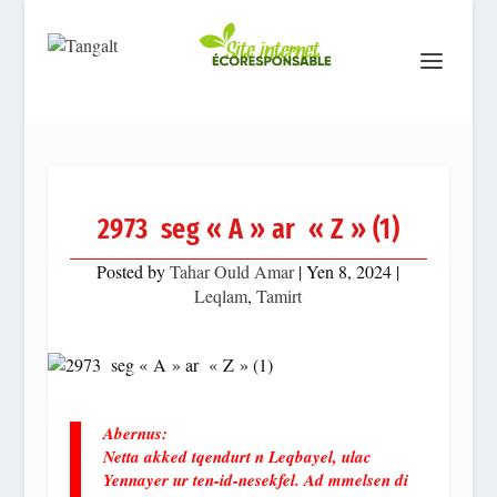
2973 seg « A » ar « Z » (1)
Posted by
Tahar Ould Amar
|
Yen 8, 2024
|
Leqlam
,
Tamirt
Abernus:
Netta akked tqendurt n Leqbayel, ulac
Yennayer ur ten-id-nesekfel. Ad mmelsen di