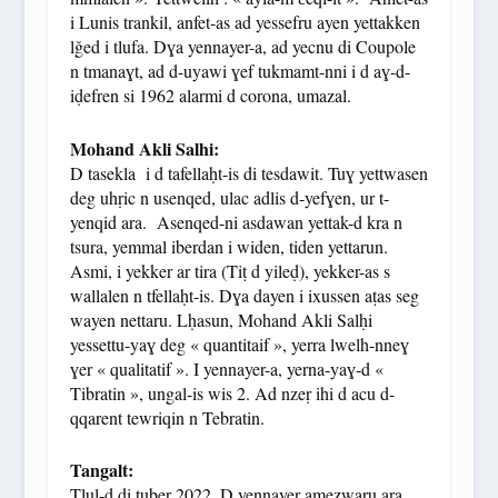
i Lunis trankil, anfet-as ad yessefru ayen yettakken
lǧed i tlufa. Dɣa yennayer-a, ad yecnu di Coupole
n tmanaɣt, ad d-uyawi ɣef tukmamt-nni i d aɣ-d-
iḍefren si 1962 alarmi d corona, umazal.
Mohand Akli Salhi:
D tasekla i d tafellaḥt-is di tesdawit. Tuɣ yettwasen
deg uhṛic n usenqed, ulac adlis d-yefɣen, ur t-
yenqid ara. Asenqed-ni asdawan yettak-d kra n
tsura, yemmal iberdan i widen, tiden yettarun.
Asmi, i yekker ar tira (Tiṭ d yileḍ), yekker-as s
wallalen n tfellaḥt-is. Dɣa dayen i ixussen aṭas seg
wayen nettaru. Lḥasun, Mohand Akli Salḥi
yessettu-yaɣ deg « quantitaif », yerra lwelh-nneɣ
ɣer « qualitatif ». I yennayer-a, yerna-yaɣ-d «
Tibratin », ungal-is wis 2. Ad nzeṛ ihi d acu d-
qqarent tewriqin n Tebratin.
Tangalt:
Tlul-d di tuber 2022. D yennayer amezwaru ara