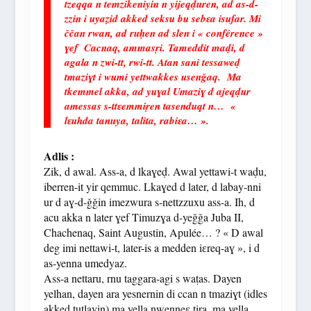
tzeqqa n temzikeniyin n yijeqḍuren, ad as-d-
zzin i uyaẓid akked seksu bu sebɛa isufar. Mi
ččan rwan, ad ruḥen ad slen i « conférence »
ɣef Cacnaq, ammasṛi. Tameddit maḍi, d
agala n zwi-tt, rwi-tt. Atan sani tessaweḍ
tmaziɣt i wumi yettwakkes usenǧaq. Ma
tkemmel akka, ad yuɣal Umaziɣ d ajeqḍur
amessas s-ttɛemmiṛen tasenduqt n… «
lɛuhda tanuya, talita, rabiɛa… ».
Adlis :
Zik, d awal. Ass-a, d lkaɣeḍ. Awal yettawi-t waḍu,
iberren-it yir qemmuc. Lkaɣed d later, d labay-nni
ur d aɣ-d-ǧǧin imezwura s-nettzzuxu ass-a. Ih, d
acu akka n later ɣef Timuzɣa d-yeǧǧa Juba II,
Chachenaq, Saint Augustin, Apulée… ? « D awal
deg imi nettawi-t, later-is a medden iɛreq-aɣ », i d
as-yenna umedyaz.
Ass-a nettaru, rnu taggara-agi s waṭas. Dayen
yelhan, dayen ara yesnernin di ccan n tmaziɣt (idles
akked tutlayin) ma yella nwenneɛ tira, ma yella