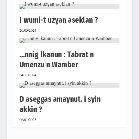
I wumi-t uzɣan aseklan ?
20/05/2024
…nnig lkanun : Tabrat n
Umenzu n Wamber
04/11/2024
D aseggas amaynut, i syin
akkin ?
06/01/2025