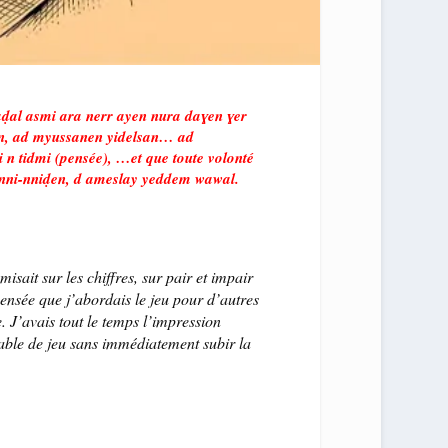
umaḍal asmi ara nerr ayen nura daɣen ɣer
win, ad myussanen yidelsan… ad
ri n tidmi (pensée), …et que toute volonté
n-nni-nniḍen, d ameslay yeddem wawal.
isait sur les chiffres, sur pair et impair
pensée que j’abordais le jeu pour d’autres
. J’avais tout le temps l’impression
able de jeu sans immédiatement subir la