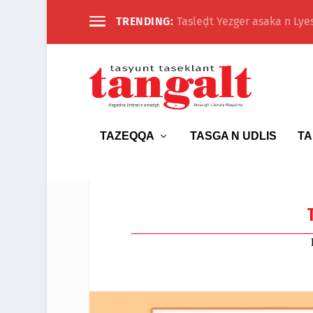
TRENDING:
Tasleḍt Yezger asaka n Lyes
TAZEQQA
TASGA N UDLIS
TA