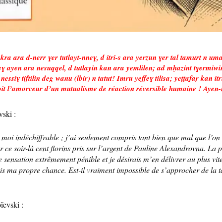
S kra ara d-nerr ɣer tutlayt-nneɣ, d itri-s ara yerzun ɣer tal tamurt n 
neɣ ayen ara nesuqqel, d tutlayin kan ara yemlilen; ad mḥazint tɣermi
iɣ tiftilin deg wanu (lbir) n tatut! Imru yeffeɣ tilisa; yeṭṭafaṛ kan it
soit l’amorceur d’un mutualisme de réaction réversible humaine ! Aye
ski :
moi indéchiffrable ; j’ai seulement compris tant bien que mal que l’on m
er ce soir-là cent florins pris sur l’argent de Pauline Alexandrovna. La 
 sensation extrêmement pénible et je désirais m’en délivrer au plus vite
s ma propre chance. Est-il vraiment impossible de s’approcher de la t
ïevski :