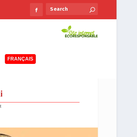
FRANÇAIS
i
t