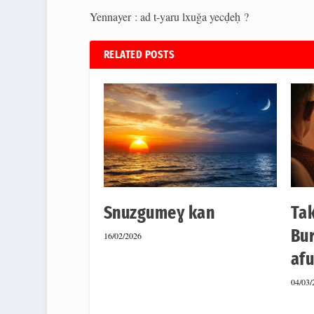
Yennayer : ad t-yaru lxuǧa yecḍeḥ ?
RELATED POSTS
Snuzgumeɣ kan
Ta
Bur
16/02/2026
af
04/03/