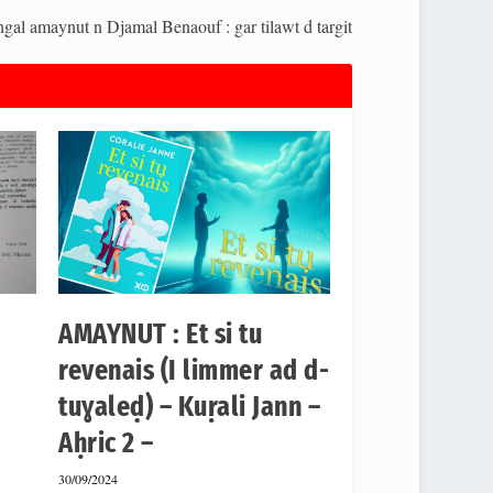
gal amaynut n Djamal Benaouf : gar tilawt d targit
AMAYNUT : Et si tu
revenais (I limmer ad d-
tuɣaleḍ) – Kuṛali Jann –
Aḥric 2 –
30/09/2024