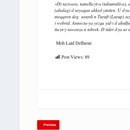
«Di tazwara, tamellaγt-a (takumidit-a), 
(abalag) d uryagan akked yiniten. U dγa f
meqqren deg usuṛdi n Tuṛuft (Luṛup) seg 
i webrid. Annecta-ya yezga yid-i d aḥulfu
ttaγeγ tawenza n tebrek. D tidet dγa ur 
Moh Laid Deflaoui
Post Views:
89
Previous