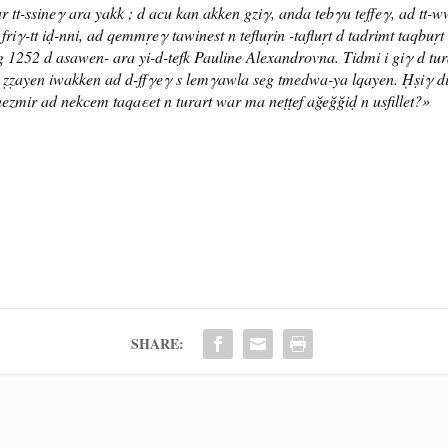
ur tt-ssineγ ara yakk ; d acu kan akken gziγ, anda tebγu teffeγ, ad tt-
riγ-tt iḍ-nni, ad qemmṛeγ tawinest n tefluṛin -tafluṛt d tadrimt taqbuṛ
1252 d asawen- ara yi-d-tefk Pauline Alexandrovna. Tidmi i giγ d turar
 ẓẓayen iwakken ad d-ffγeγ s lemγawla seg tmedwa-ya lqayen. Ḥṣiγ di ta
nezmir ad nekcem taqaεet n turart war ma neṭṭef ağeğğiḍ n usfillet?»
SHARE: