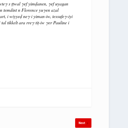
wwteγ s ṭṭwal γef yimḍanen, γef uyagan
t n temdint n Florence yuγen azal
t, i wiyyeḍ neγ i yiman-iw, tessufeγ-iyi
l tikkelt ara rreγ tiṭ-iw γer Pauline i
Next