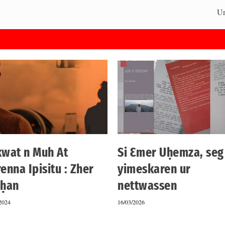
Un
kwat n Muh At
Si Ɛmer Uḥemza, seg
enna Ipisitu : Zher
yimeskaren ur
uḥan
nettwassen
2024
16/03/2026