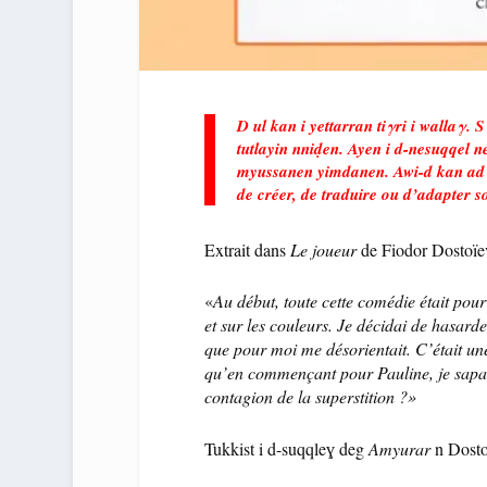
D ul kan i yettarran tiγri i wallaγ. 
tutlayin nniḍen. Ayen i d-nesuqqel 
myussanen yimdanen. Awi-d kan ad ness
de créer, de traduire ou d’adapter 
Extrait dans
Le joueur
de Fiodor Dostoïev
«
Au début, toute cette comédie était pour 
et sur les couleurs. Je décidai de hasard
que pour moi me désorientait. C’était une
qu’en commençant pour Pauline, je sapai
contagion de la superstition ?»
Tukkist i d-suqqleɣ deg
Amyurar
n Dosto