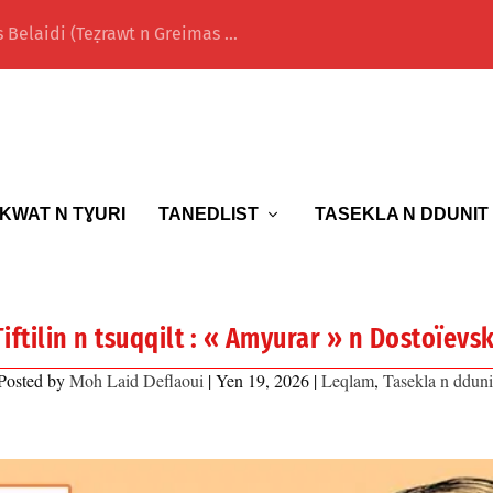
 Belaidi (Teẓrawt n Greimas ...
KWAT N TƔURI
TANEDLIST
TASEKLA N DDUNIT
Tiftilin n tsuqqilt : « Amyurar » n Dostoïevsk
Posted by
Moh Laid Deflaoui
|
Yen 19, 2026
|
Leqlam
,
Tasekla n dduni