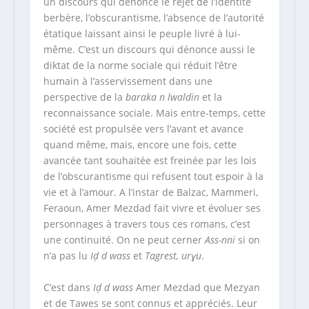
un discours qui dénonce le rejet de l’identité
berbère, l’obscurantisme, l’absence de l’autorité
étatique laissant ainsi le peuple livré à lui-
même. C’est un discours qui dénonce aussi le
diktat de la norme sociale qui réduit l’être
humain à l’asservissement dans une
perspective de la
baraka
n lwaldin
et la
reconnaissance sociale. Mais entre-temps, cette
société est propulsée vers l’avant et avance
quand même, mais, encore une fois, cette
avancée tant souhaitée est freinée par les lois
de l’obscurantisme qui refusent tout espoir à la
vie et à l’amour. A l’instar de Balzac, Mammeri,
Feraoun, Amer Mezdad fait vivre et évoluer ses
personnages à travers tous ces romans, c’est
une continuité. On ne peut cerner
Ass-nni
si on
n’a pas lu
Iḍ d wass
et
Tagrest, urɣu
.
C’est dans
Iḍ d wass
Amer Mezdad que Mezyan
et de Tawes se sont connus et appréciés. Leur