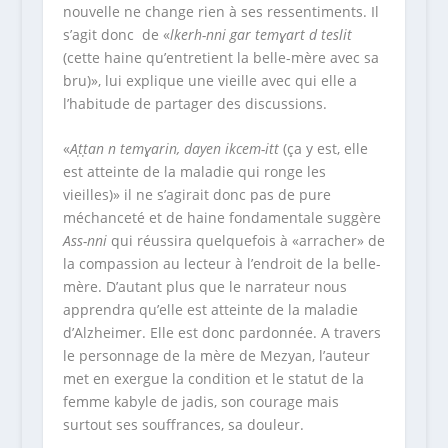
nouvelle ne change rien à ses ressentiments. Il
s’agit donc de «
lkerh-nni gar temɣart d teslit
(cette haine qu’entretient la belle-mère avec sa
bru)», lui explique une vieille avec qui elle a
l’habitude de partager des discussions.
«
Aṭṭan n temɣarin, dayen ikcem-itt
(ça y est, elle
est atteinte de la maladie qui ronge les
vieilles)» il ne s’agirait donc pas de pure
méchanceté et de haine fondamentale suggère
Ass-nni
qui réussira quelquefois à «arracher» de
la compassion au lecteur à l’endroit de la belle-
mère. D’autant plus que le narrateur nous
apprendra qu’elle est atteinte de la maladie
d’Alzheimer. Elle est donc pardonnée. A travers
le personnage de la mère de Mezyan, l’auteur
met en exergue la condition et le statut de la
femme kabyle de jadis, son courage mais
surtout ses souffrances, sa douleur.