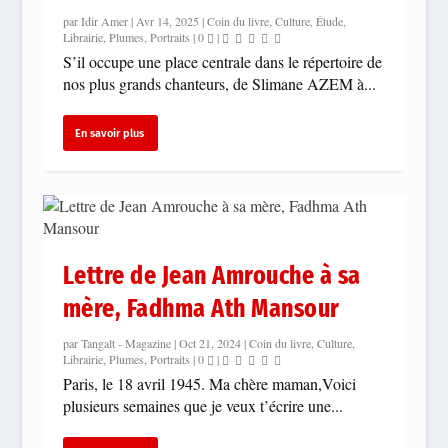
par
Idir Amer
|
Avr 14, 2025
|
Coin du livre
,
Culture
,
Étude
,
Librairie
,
Plumes
,
Portraits
|
0
|
S’il occupe une place centrale dans le répertoire de
nos plus grands chanteurs, de Slimane AZEM à...
En savoir plus
Lettre de Jean Amrouche à sa
mère, Fadhma Ath Mansour
par
Tangalt - Magazine
|
Oct 21, 2024
|
Coin du livre
,
Culture
,
Librairie
,
Plumes
,
Portraits
|
0
|
Paris, le 18 avril 1945. Ma chère maman,Voici
plusieurs semaines que je veux t’écrire une...