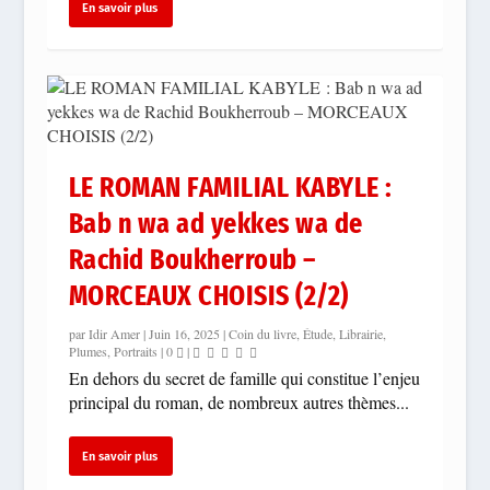
En savoir plus
LE ROMAN FAMILIAL KABYLE :
Bab n wa ad yekkes wa de
Rachid Boukherroub –
MORCEAUX CHOISIS (2/2)
par
Idir Amer
|
Juin 16, 2025
|
Coin du livre
,
Étude
,
Librairie
,
Plumes
,
Portraits
|
0
|
En dehors du secret de famille qui constitue l’enjeu
principal du roman, de nombreux autres thèmes...
En savoir plus