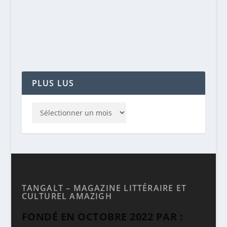
nommé La fête de l’insignifiance. Personnages...
EN SAVOIR PLUS
PLUS LUS
TANGALT – MAGAZINE LITTÉRAIRE ET
CULTUREL AMAZIGH
FONDÉ EN OCTOBRE 2022 PAR :