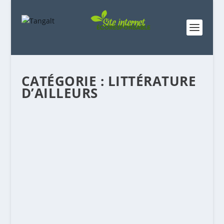
CATÉGORIE :
LITTÉRATURE
D’AILLEURS
UN BOBIN EST UNE ŒUVRE D’IVRESSE
RELEVÉE
par
Pr. Moḥand Akli Salḥi
|
Jan 19, 2026
|
Auteurs
,
Librairie
,
Littérature d'ailleurs
,
Plumes
|
0
|
À chaque relecture de Christian Bobin, je me
retrouve dans une situation unique où je revis
une...