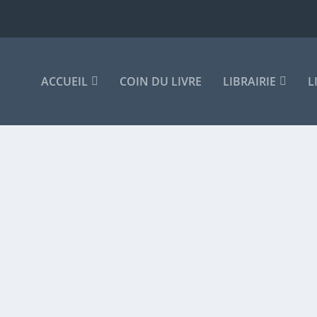
ACCUEIL
COIN DU LIVRE
LIBRAIRIE
L
ESΕA, DE SID ALI CHERIFI, TRADUITS EN FRANÇAIS
umes
|
0
|
t d’obtenir les faveurs des cinq jurés du...