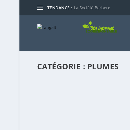
TENDANCE :
La Société Berbère
CATÉGORIE :
PLUMES
QUELQUES EXTRAITS DE TASRIT TIS T
par
Pr. Moḥand Akli Salḥi
|
Juil 21, 2026
|
Librairie
,
Pl
Le roman Tasrit tis tesεa (Éditions Talsa) vien
EN SAVOIR PLUS