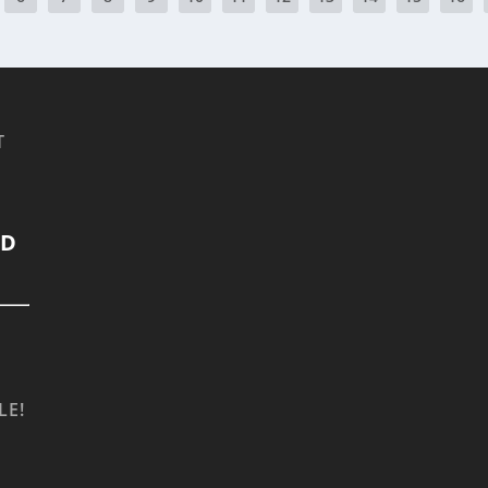
T
LD
LE!