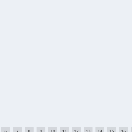
STE » (1/2)
etien
,
Plumes
|
0
|
çais et kabyle), surtout connu pour ses « adaptations...
 ROMAN KABYLE «…CHACUN POSSÈDE SON UNIVERS, S
s
,
Portraits
|
0
|
Larbi Yahioun s’est fait connaître à travers ses...
6
7
8
9
10
11
12
13
14
15
16