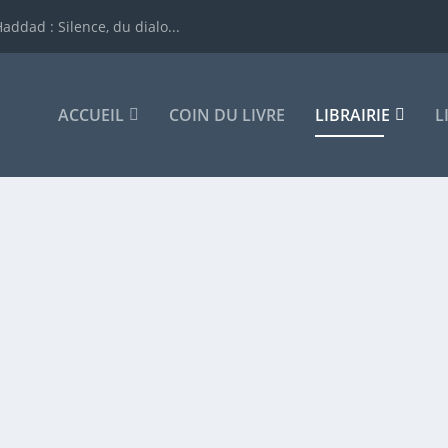
addad : Silence, du dialo...
ACCUEIL
COIN DU LIVRE
LIBRAIRIE
L
ESΕA DE SID ALI CHERIFI
irie
|
0
|
obtenu le Prix Berbère Télévision du meilleur roman...