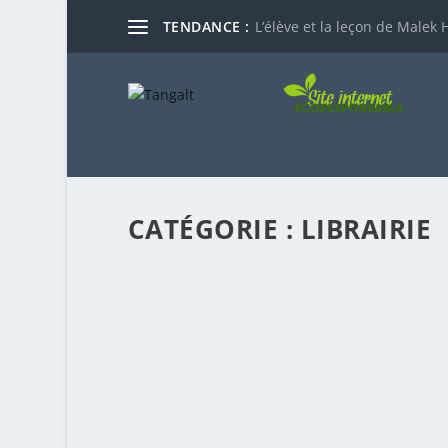
TENDANCE :
L’élève et la leçon de Malek H
CATÉGORIE :
LIBRAIRIE
RETOUR SUR LE ROMAN TASRIT TIS T
par
Pr. Moḥand Akli Salḥi
|
Juil 27, 2026
|
Étude
,
Libra
Le roman Tasrit tis tesεa (Éditions Talsa) a 
EN SAVOIR PLUS