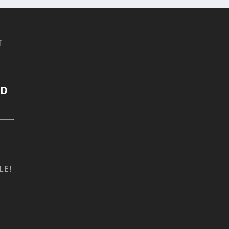
T
LD
LE!