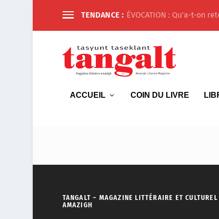
TENDANCE :
ÉVOCATION : Qu’a-t-on ret
ACCUEIL
COIN DU LIVRE
LIB
Désolé, aucun message trouv
TANGALT – MAGAZINE LITTÉRAIRE ET CULTUREL
AMAZIGH