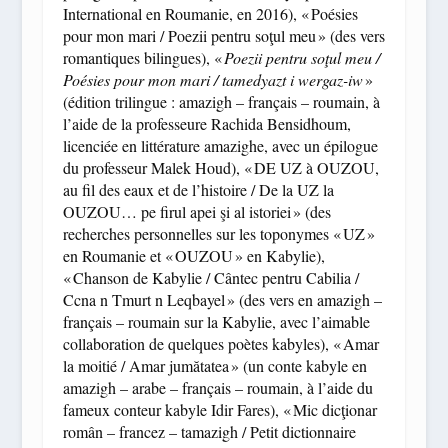
International en Roumanie, en 2016), « Poésies
pour mon mari / Poezii pentru soţul meu » (des vers
romantiques bilingues), «
Poezii pentru soţul meu /
Poésies pour mon mari / tamedyazt i wergaz-iw
»
(édition trilingue : amazigh – français – roumain, à
l’aide de la professeure Rachida Bensidhoum,
licenciée en littérature amazighe, avec un épilogue
du professeur Malek Houd), « DE UZ à OUZOU,
au fil des eaux et de l’histoire / De la UZ la
OUZOU… pe firul apei şi al istoriei » (des
recherches personnelles sur les toponymes « UZ »
en Roumanie et « OUZOU » en Kabylie),
« Chanson de Kabylie / Cântec pentru Cabilia /
Ccna n Tmurt n Leqbayel » (des vers en amazigh –
français – roumain sur la Kabylie, avec l’aimable
collaboration de quelques poètes kabyles), « Amar
la moitié / Amar jumătatea » (un conte kabyle en
amazigh – arabe – français – roumain, à l’aide du
fameux conteur kabyle Idir Fares), « Mic dicţionar
român – francez – tamazigh / Petit dictionnaire