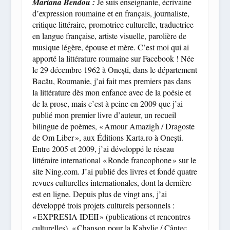
Mariana Bendou :
Je suis enseignante, écrivaine
d’expression roumaine et en français, journaliste,
critique littéraire, promotrice culturelle, traductrice
en langue française, artiste visuelle, parolière de
musique légère, épouse et mère. C’est moi qui ai
apporté la littérature roumaine sur Facebook ! Née
le 29 décembre 1962 à Onești, dans le département
Bacău, Roumanie, j’ai fait mes premiers pas dans
la littérature dès mon enfance avec de la poésie et
de la prose, mais c’est à peine en 2009 que j’ai
publié mon premier livre d’auteur, un recueil
bilingue de poèmes, « Amour Amazigh / Dragoste
de Om Liber », aux Éditions Karta.ro à Onești.
Entre 2005 et 2009, j’ai développé le réseau
littéraire international « Ronde francophone » sur le
site Ning.com. J’ai publié des livres et fondé quatre
revues culturelles internationales, dont la dernière
est en ligne. Depuis plus de vingt ans, j’ai
développé trois projets culturels personnels :
« EXPRESIA IDEII » (publications et rencontres
culturelles), « Chanson pour la Kabylie / Cântec