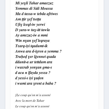
Mi yeɣli Tahar amaɛzuz
Yemmas di Sidi Moussa
Ma d tassa-w tebda afriwes
Am ṭṭir ɣef tseṭṭa
Ufiɣ lɛeql-iw yerwi
D ṣura-w tuɣ-itt tawla
Ay amɛzuz-iw a mmi
Win nɣan ɣef leqraya
Tɛarq-iyi tqadumt-ik
Anwa ara d-iɣren a yemma ?
Truḥeḍ ɣer lǧennet qsada
ddunit-a ur tettdum ara
i waɛrab yenɣan gma-s
d acu n lfayda yesɛa ?
d yessi-s iyi ɣaḍen
i wumi ara ɣrent a baba ?
[Le coup qu’on m’a assené
Avec la mort de Tahar
Le coup qu’on m’a assené