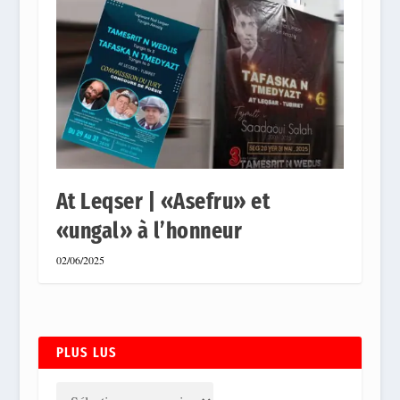
At Leqser | «Asefru» et
«ungal» à l’honneur
02/06/2025
PLUS LUS