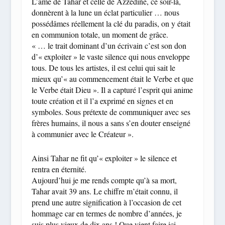
L’âme de Tahar et celle de Azzedine, ce soir-là,
donnèrent à la lune un éclat particulier … nous
possédâmes réellement la clé du paradis, on y était
en communion totale, un moment de grâce.
« … le trait dominant d’un écrivain c’est son don
d’« exploiter » le vaste silence qui nous enveloppe
tous. De tous les artistes, il est celui qui sait le
mieux qu’« au commencement était le Verbe et que
le Verbe était Dieu ». Il a capturé l’esprit qui anime
toute création et il l’a exprimé en signes et en
symboles. Sous prétexte de communiquer avec ses
frères humains, il nous a sans s’en douter enseigné
à communier avec le Créateur ».
Ainsi Tahar ne fit qu’« exploiter » le silence et
rentra en éternité.
Aujourd’hui je me rends compte qu’à sa mort,
Tahar avait 39 ans. Le chiffre m’était connu, il
prend une autre signification à l’occasion de cet
hommage car en termes de nombre d’années, je
suis plus vieux de dix ans ! Que vient faire ici