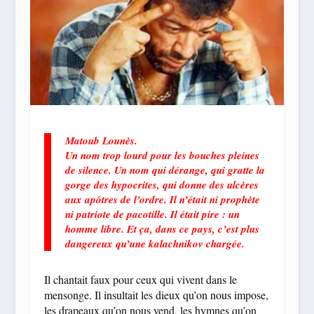
Matoub Lounès.
Un nom trop lourd pour les bouches pleines
de silence. Un nom qui dérange, qui gratte la
gorge des hypocrites, qui donne des ulcères
aux apôtres de l’ordre. Il n’était ni prophète
ni patriote de pacotille. Il était pire : un
homme libre. Et ça, dans ce pays, c’est plus
dangereux qu’une kalachnikov chargée.
Il chantait faux pour ceux qui vivent dans le
mensonge. Il insultait les dieux qu’on nous impose,
les drapeaux qu’on nous vend, les hymnes qu’on