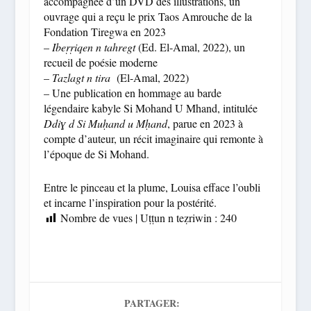
accompagnée d’un DVD des illustrations, un
ouvrage qui a reçu le prix Taos Amrouche de la
Fondation Tiregwa en 2023
–
Ibeṛṛiqen n tahregt
(Ed. El-Amal, 2022), un
recueil de poésie moderne
–
Tazlagt n tira
(El-Amal, 2022)
– Une publication en hommage au barde
légendaire kabyle Si Mohand U Mhand, intitulée
Ddiɣ d Si Muḥand u Mḥand
, parue en 2023 à
compte d’auteur, un récit imaginaire qui remonte à
l’époque de Si Mohand.
Entre le pinceau et la plume, Louisa efface l’oubli
et incarne l’inspiration pour la postérité.
Nombre de vues | Uṭṭun n teẓriwin :
240
PARTAGER: