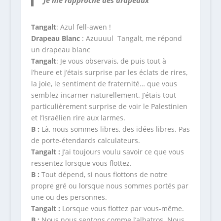
Je me rapproche des drapeaux
Tangalt
: Azul fell-awen !
Drapeau Blanc
: Azuuuul Tangalt, me répond
un drapeau blanc
Tangalt
: Je vous observais, de puis tout à
l’heure et j’étais surprise par les éclats de rires,
la joie, le sentiment de fraternité… que vous
semblez incarner naturellement. J’étais tout
particulièrement surprise de voir le Palestinien
et l’Israélien rire aux larmes.
B :
Là, nous sommes libres, des idées libres. Pas
de porte-étendards calculateurs.
Tangalt :
J’ai toujours voulu savoir ce que vous
ressentez lorsque vous flottez.
B :
Tout dépend, si nous flottons de notre
propre gré ou lorsque nous sommes portés par
une ou des personnes.
Tangalt :
Lorsque vous flottez par vous-même.
B :
Nous nous sentons comme l’albatros. Nous