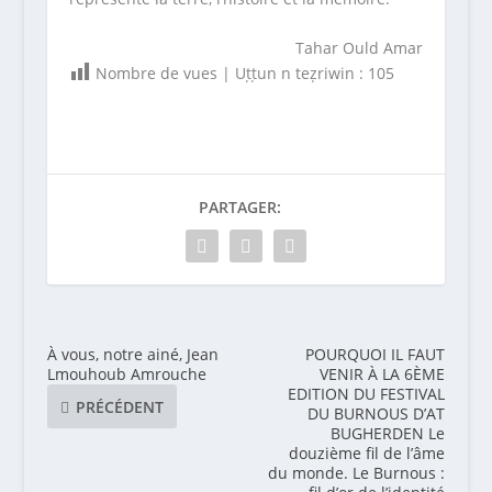
Tahar Ould Amar
Nombre de vues | Uṭṭun n teẓriwin :
105
PARTAGER:
À vous, notre ainé, Jean
POURQUOI IL FAUT
Lmouhoub Amrouche
VENIR À LA 6ÈME
EDITION DU FESTIVAL
PRÉCÉDENT
DU BURNOUS D’AT
BUGHERDEN Le
douzième fil de l’âme
du monde. Le Burnous :