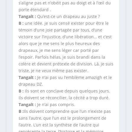
s’aligne pas et n’obéit pas au doigt et à l’œil du
porte étendard .
Tangalt :
Qu’est-ce un drapeau au juste ?
B :
une idée. je suis censé exister pour être le
témoin d’une joie partagée par tous, d’une
victoire sur l’injustice, d’une libération… et c’est
alors que je me sens le plus heureux des
drapeaux, je me sens léger car porté par
l’espoir. Parfois hélas, je suis brandi dans la
colère et devient prétexte de division. Là, je suis
triste, je ne veux même pas exister.
Tangalt :
Je n’ai pas vu l’emblème amazigh et le
drapeau DZ.
B :
Ils sont en conclave depuis quelques jours.
Ils doivent se réconcilier, la cécité a trop duré.
Tangalt :
Je n’ai pas compris.
B :
Ils doivent comprendre que l’un n’existe pas
sans l’autre, que l’un est le prolongement de
l’autre. L’un est la synthèse de l’autre qui
représente la terre, l’histoire et la mémoire.