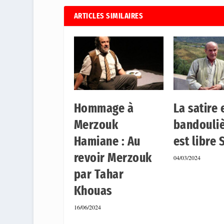
ARTICLES SIMILAIRES
Hommage à
La satire 
Merzouk
bandouliè
Hamiane : Au
est libre
revoir Merzouk
04/03/2024
par Tahar
Khouas
16/06/2024