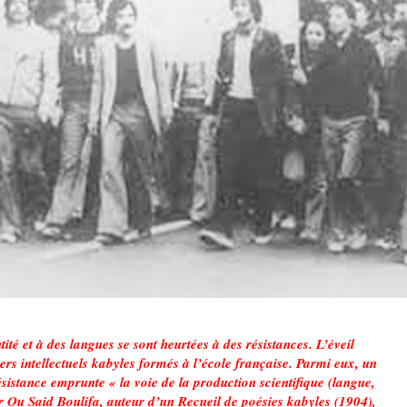
tité et à des langues se sont heurtées à des résistances. L’éveil
iers intellectuels kabyles formés à l’école française. Parmi eux, un
sistance emprunte « la voie de la production scientifique (langue,
r Ou Said Boulifa, auteur d’un Recueil de poésies kabyles (1904),