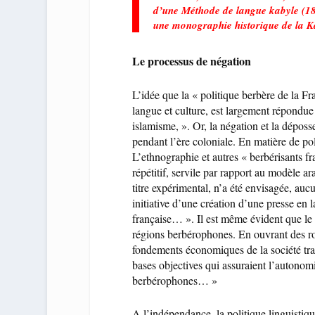
d’une Méthode de langue kabyle (18
une monographie historique de la Kab
Le processus de négation
L’idée que la « politique berbère de la Fr
langue et culture, est largement répondue 
islamisme, ». Or, la négation et la déposs
pendant l’ère coloniale. En matière de poli
L’ethnographie et autres « berbérisants fran
répétitif, servile par rapport au modèle
titre expérimental, n’a été envisagée, aucu
initiative d’une création d’une presse en 
française… ». Il est même évident que le c
régions berbérophones. En ouvrant des ro
fondements économiques de la société trad
bases objectives qui assuraient l’autonomi
berbérophones… »
A l’indépendance, la politique linguistiqu