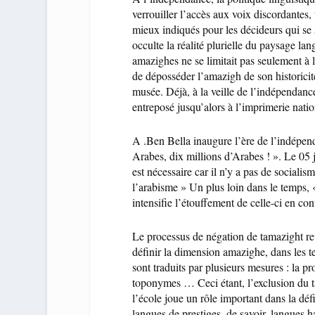
verrouiller l’accès aux voix discordantes, 
mieux indiqués pour les décideurs qui s
occulte la réalité plurielle du paysage lan
amazighes ne se limitait pas seulement à l
de déposséder l’amazigh de son historici
musée. Déjà, à la veille de l’indépendanc
entreposé jusqu’alors à l’imprimerie natio
A .Ben Bella inaugure l’ère de l’indépen
Arabes, dix millions d’Arabes ! ». Le 05 ju
est nécessaire car il n’y a pas de sociali
l’arabisme » Un plus loin dans le temps, 
intensifie l’étouffement de celle-ci en co
Le processus de négation de tamazight revê
définir la dimension amazighe, dans les tex
sont traduits par plusieurs mesures : la pr
toponymes … Ceci étant, l’exclusion du ta
l’école joue un rôle important dans la défi
langues de prestiges, de savoir, langues 