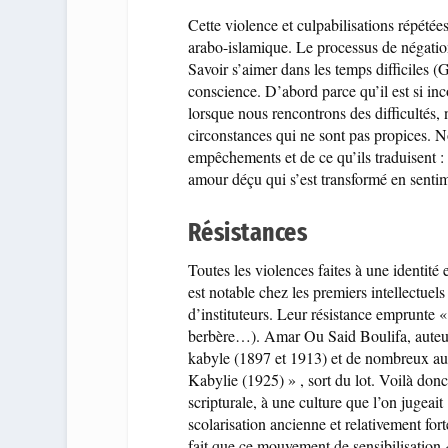
Cette violence et culpabilisations répétées 
arabo-islamique. Le processus de négatio
Savoir s’aimer dans les temps difficiles 
conscience. D’abord parce qu’il est si inc
lorsque nous rencontrons des difficultés,
circonstances qui ne sont pas propices. N
empêchements et de ce qu’ils traduisent 
amour déçu qui s’est transformé en sentim
Résistances
Toutes les violences faites à une identité e
est notable chez les premiers intellectue
d’instituteurs. Leur résistance emprunte « 
berbère…). Amar Ou Said Boulifa, auteur
kabyle (1897 et 1913) et de nombreux aut
Kabylie (1925) » , sort du lot. Voilà donc 
scripturale, à une culture que l’on jugeait
scolarisation ancienne et relativement for
fait que ce mouvement de sensibilisation 