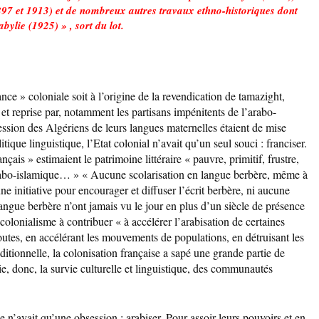
97 et 1913) et de nombreux autres travaux ethno-historiques dont
ylie (1925) » , sort du lot.
ance » coloniale soit à l’origine de la revendication de tamazight,
et reprise par, notamment les partisans impénitents de l’arabo-
ession des Algériens de leurs langues maternelles étaient de mise
tique linguistique, l’Etat colonial n’avait qu’un seul souci : franciser.
çais » estimaient le patrimoine littéraire « pauvre, primitif, frustre,
 arabo-islamique… » « Aucune scolarisation en langue berbère, même à
ne initiative pour encourager et diffuser l’écrit berbère, ni aucune
langue berbère n’ont jamais vu le jour en plus d’un siècle de présence
olonialisme à contribuer « à accélérer l’arabisation de certaines
utes, en accélérant les mouvements de populations, en détruisant les
itionnelle, la colonisation française a sapé une grande partie de
e, donc, la survie culturelle et linguistique, des communautés
e n’avait qu’une obsession : arabiser. Pour assoir leurs pouvoirs et en