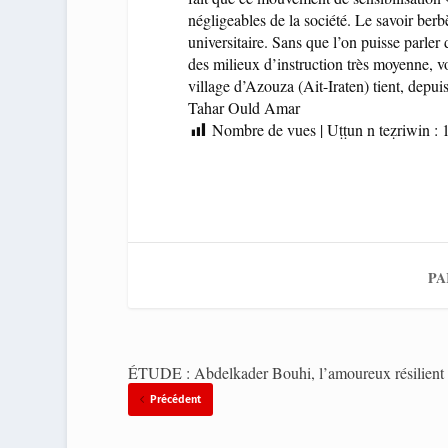
négligeables de la société. Le savoir berb
universitaire. Sans que l’on puisse parle
des milieux d’instruction très moyenne, vo
village d’Azouza (Ait-Iraten) tient, depui
Tahar Ould Amar
Nombre de vues | Uṭṭun n teẓriwin :
PA
ÉTUDE : Abdelkader Bouhi, l’amoureux résilient
Précédent