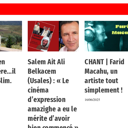
en
Salem Ait Ali
CHANT | Farid
re…il
Belkacem
Macahu, un
 Slim.
(Usales) : « Le
artiste tout
cinéma
simplement !
d’expression
16/06/2025
amazighe a eu le
mérite d’avoir
bien commencé »