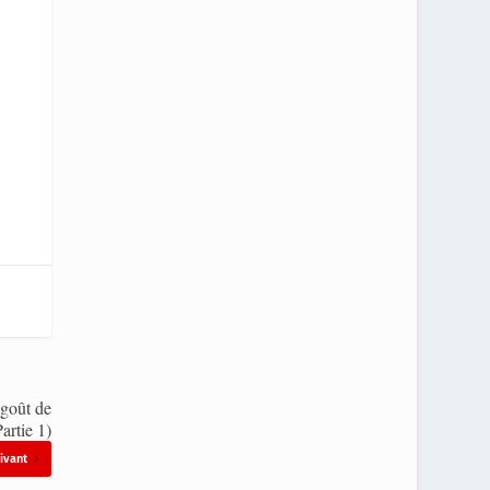
 goût de
artie 1)
ivant