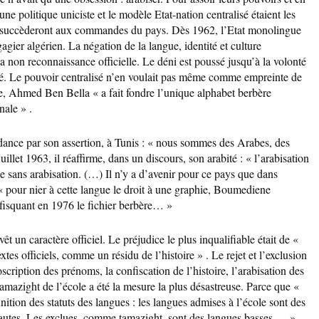
une politique uniciste et le modèle Etat-nation centralisé étaient les
e succèderont aux commandes du pays. Dès 1962, l’Etat monolingue
gagier algérien. La négation de la langue, identité et culture
a non reconnaissance officielle. Le déni est poussé jusqu’à la volonté
té. Le pouvoir centralisé n’en voulait pas même comme empreinte de
e, Ahmed Ben Bella « a fait fondre l’unique alphabet berbère
nale » .
dance par son assertion, à Tunis : « nous sommes des Arabes, des
illet 1963, il réaffirme, dans un discours, son arabité : « l’arabisation
sme sans arabisation. (…) Il n’y a d’avenir pour ce pays que dans
« pour nier à cette langue le droit à une graphie, Boumediene
nfisquant en 1976 le fichier berbère… »
t un caractère officiel. Le préjudice le plus inqualifiable était de «
tes officiels, comme un résidu de l’histoire » . Le rejet et l’exclusion
oscription des prénoms, la confiscation de l’histoire, l’arabisation des
mazight de l’école a été la mesure la plus désastreuse. Parce que «
nition des statuts des langues : les langues admises à l’école sont des
hautes. Les exclues, comme tamazight, sont des langues basses … » .