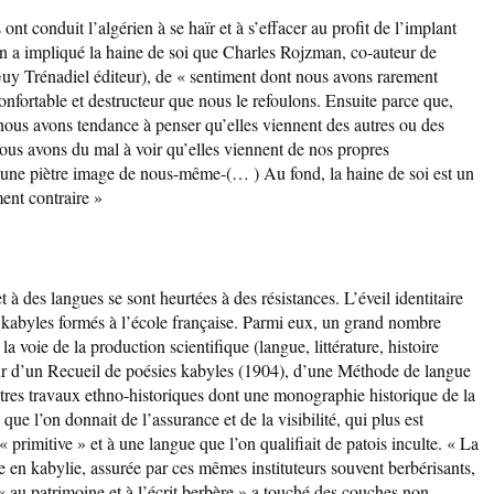
ont conduit l’algérien à se haïr et à s’effacer au profit de l’implant
n a impliqué la haine de soi que Charles Rojzman, co-auteur de
(Guy Trénadiel éditeur), de « sentiment dont nous avons rarement
onfortable et destructeur que nous le refoulons. Ensuite parce que,
 nous avons tendance à penser qu’elles viennent des autres ou des
ous avons du mal à voir qu’elles viennent de nos propres
: une piètre image de nous-même-(… ) Au fond, la haine de soi est un
ent contraire »
t à des langues se sont heurtées à des résistances. L’éveil identitaire
ls kabyles formés à l’école française. Parmi eux, un grand nombre
la voie de la production scientifique (langue, littérature, histoire
 d’un Recueil de poésies kabyles (1904), d’une Méthode de langue
res travaux ethno-historiques dont une monographie historique de la
que l’on donnait de l’assurance et de la visibilité, qui plus est
 « primitive » et à une langue que l’on qualifiait de patois inculte. « La
te en kabylie, assurée par ces mêmes instituteurs souvent berbérisants,
« au patrimoine et à l’écrit berbère » a touché des couches non