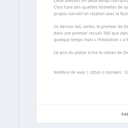
Cette division, en deux temps narratif
C’est l’une des qualités formelles de s
propos narratif en relation avec la flui
Ce dernier est, certes, le premier de 
dans son premier recueil
Tikli
que dan
quelque temps mais « l’hésitation » a 
J’ai pris du plaisir à lire le roman de 
Nombre de vues | Uṭṭun n teẓriwin :
3
PA