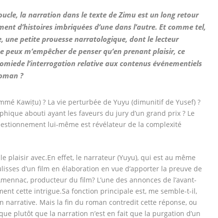
cle, la narration dans le texte de Zimu est un long retour
ment d’histoires imbriquées d’une dans l’autre. Et comme tel,
e, une petite prouesse narratologique, dont le lecteur
ne peux m’empêcher de penser qu’en prenant plaisir, ce
nomiede l’interrogation relative aux contenus événementiels
roman ?
mmé Kawiṭu) ? La vie perturbée de Yuyu (dimunitif de Yusef) ?
phique abouti ayant les faveurs du jury d’un grand prix ? Le
uestionnement lui-même est révélateur de la complexité
 plaisir avec.En effet, le narrateur (Yuyu), qui est au même
ulisses d’un film en élaboration en vue d’apporter la preuve de
Amennac, producteur du film? L’une des annonces de l’avant-
t cette intrigue.Sa fonction principale est, me semble-t-il,
n narrative. Mais la fin du roman contredit cette réponse, ou
ique plutôt que la narration n’est en fait que la purgation d’un