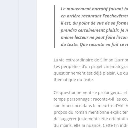
Le mouvement narratif faisant bou
en arrière racontant l’enchevêtre
il est, du point de vue de sa form
prendra certainement plaisir. Je 
même lecteur ne peut faire l’éco
du texte. Que raconte en fait ce 
La vie extraordinaire de Sliman (surno
Les péripéties d’un projet cinématogra
questionnement est déjà plaisir. Ce q
thématique du texte.
Ce questionnement se prolongera… et le
temps personnage ; raconte-t-il les co
son innocence dans le meurtre d’Akli 
propos du roman mentionne explicitemen
de suggérer justement cette orientatio
du moins, elle la nuance. Cette fin ind