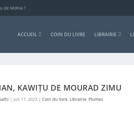
u de Mohia ?
ACCUEIL
COIN DU LIVRE
LIBRAIRIE
L
MAN, KAWIṬU DE MOURAD ZIMU
Salḥi
|
Juil 17, 2023
|
Coin du livre
,
Librairie
,
Plumes