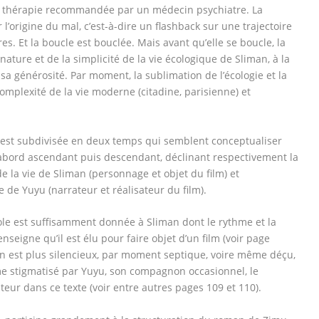
e thérapie recommandée par un médecin psychiatre. La
l’origine du mal, c’est-à-dire un flashback sur une trajectoire
es. Et la boucle est bouclée. Mais avant qu’elle se boucle, la
nature et de la simplicité de la vie écologique de Sliman, à la
sa générosité. Par moment, la sublimation de l’écologie et la
complexité de la vie moderne (citadine, parisienne) et
 est subdivisée en deux temps qui semblent conceptualiser
abord ascendant puis descendant, déclinant respectivement la
 de la vie de Sliman (personnage et objet du film) et
ie de Yuyu (narrateur et réalisateur du film).
ole est suffisamment donnée à Sliman dont le rythme et la
enseigne qu’il est élu pour faire objet d’un film (voir page
an est plus silencieux, par moment septique, voire même déçu,
e stigmatisé par Yuyu, son compagnon occasionnel, le
eur dans ce texte (voir entre autres pages 109 et 110).