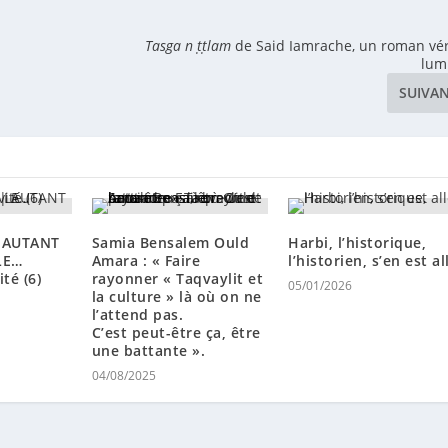
Tasga n ṭṭlam
de Said Iamrache, un roman vér
lum
SUIVA
 AUTANT
Samia Bensalem Ould
Harbi, l’historique,
LE…
Amara : « Faire
l’historien, s’en est al
té (6)
rayonner « Taqvaylit et
05/01/2026
la culture » là où on ne
l’attend pas.
C’est peut-être ça, être
une battante ».
04/08/2025