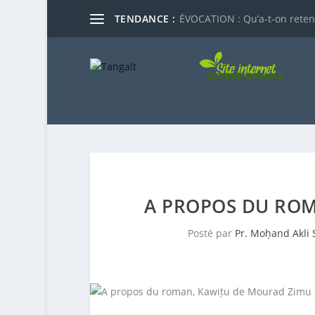
TENDANCE :
ÉVOCATION : Qu’a-t-on reten
A PROPOS DU RO
Posté par
Pr. Moḥand Akli 