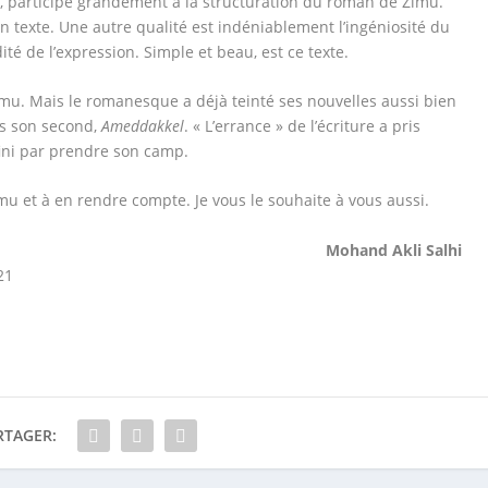
s, participe grandement à la structuration du roman de Zimu.
on texte. Une autre qualité est indéniablement l’ingéniosité du
dité de l’expression. Simple et beau, est ce texte.
Zimu. Mais le romanesque a déjà teinté ses nouvelles aussi bien
s son second,
Ameddakkel
. « L’errance » de l’écriture a pris
fini par prendre son camp.
Zimu et à en rendre compte. Je vous le souhaite à vous aussi.
Mohand Akli Salhi
21
RTAGER: