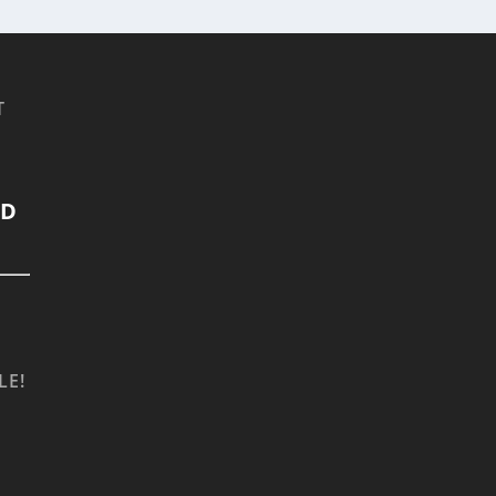
T
LD
LE!