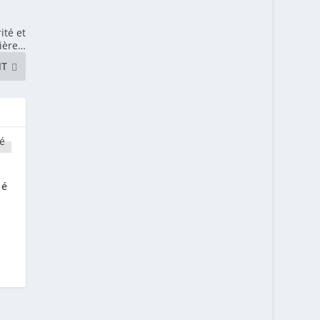
ité et
ière…
NT
lé