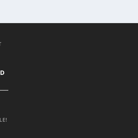
T
LD
LE!