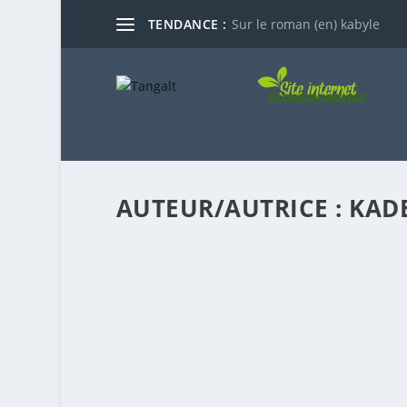
TENDANCE :
Sur le roman (en) kabyle
AUTEUR/AUTRICE :
KADE
AREZKI LARBI, L’ADIEU D’UN ESTHÈTE
Posté par
Kader Sadji
|
Jan 21, 2024
|
Actualité
,
Cultu
Arezki Larbi est parti peut-être au moment où 
EN SAVOIR PLUS