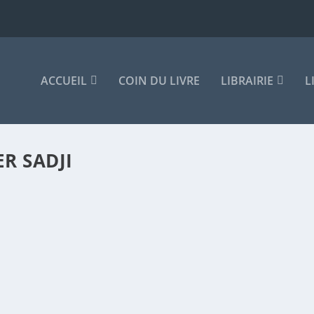
ACCUEIL
COIN DU LIVRE
LIBRAIRIE
L
R SADJI
 DE L’ART ET DE LA VIE
re
|
il considérait qu’il a accompli un de ses rêves les...