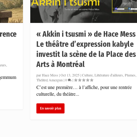
érence
« Akkin i tsusmi » de Hace Mess
Le théâtre d’expression kabyle
investit la scène de la Place des
Arts à Montréal
leurs
,
ss – Le théâtre d&rsq...
par
Hace Mess
|
Oct 13, 2025
|
Culture
,
Littérature d'ailleurs
,
Plumes
,
 Uqemmum
Théâtre| Amezgun
|
0
|
urs
,
Plumes
,
Théâtre| Amezgun
|
0
|
C’est une première… à l’affiche, pour une rentrée
culturelle, du théâtre...
En savoir plus