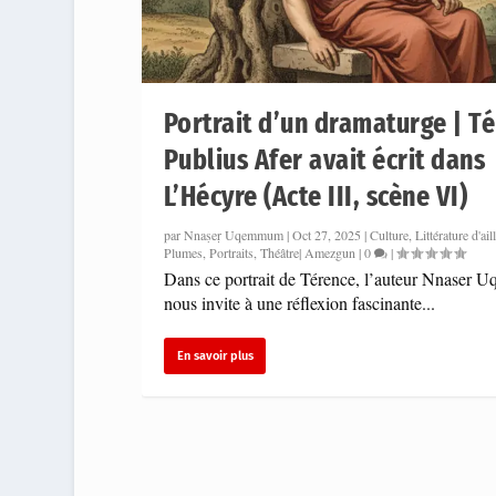
Portrait d’un dramaturge | T
Publius Afer avait écrit dans
L’Hécyre (Acte III, scène VI)
par
Nnaṣeṛ Uqemmum
|
Oct 27, 2025
|
Culture
,
Littérature d'ail
Plumes
,
Portraits
,
Théâtre| Amezgun
|
0
|
« Akkin i tsusmi » de Hace Me
Dans ce portrait de Térence, l’auteur Nnaser
Posté par
Hace Mess
|
Oct 13, 2025
|
Culture
,
Littérature d'aille
nous invite à une réflexion fascinante...
En savoir plus