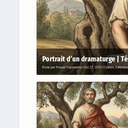
Portrait d’un dramaturge | Té
Posté par
Nnaṣeṛ Uqemmum
|
Oct 27, 2025
|
Culture
,
Littératur