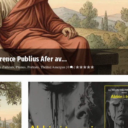
rence Publius Afer av...
e d'ailleurs
,
Plumes
,
Portraits
,
Théâtre| Amezgun
|
0
|