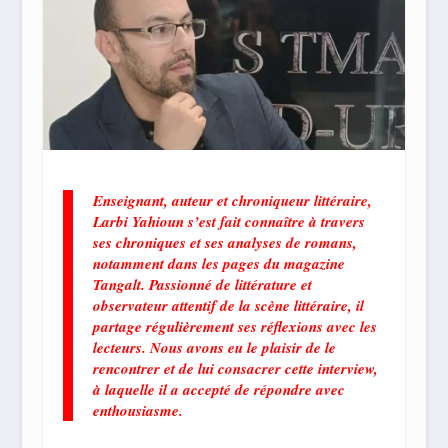
Enseignant, auteur et chroniqueur littéraire,
Larbi Yahioun s’est fait connaître à travers
ses chroniques et ses analyses de romans,
notamment dans les pages du magazine
Tangalt
. Passionné de littérature et
observateur attentif de la scène littéraire, il
partage régulièrement ses réflexions avec les
lecteurs. Nous avons eu le plaisir de le
rencontrer et de lui consacrer cette interview,
à laquelle il a accepté de répondre avec
enthousiasme.