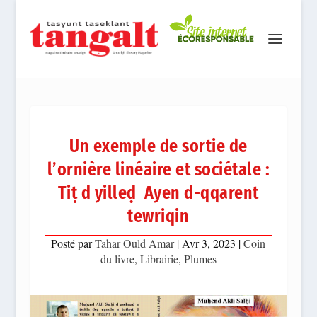
Un exemple de sortie de
l’ornière linéaire et sociétale :
Tiṭ d yilleḍ Ayen d-qqarent
tewriqin
Posté par
Tahar Ould Amar
|
Avr 3, 2023
|
Coin
du livre
,
Librairie
,
Plumes