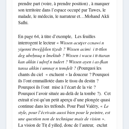
prendre part (voire, à prendre position) , à marquer
son territoire dans l’espace occupé par Tawes, le
malade, le médecin, le narrateur et…Mohand Akli
Salhi.
En page 64, à titre d’exemple, Les feuilles
interrogent le lecteur «
Wissen acuɣer ccnawi n
yigenni ttweǧǧilen tiẓedt ? Wissen acimi i tt-ttlen
deg ubeḥnuq n lmektub ? Wissen i wacu i tt-ttaran
kan akkin i uḍref n tudert ? Wissen ayen i as-fkan
tansa akkin i umnaṛ n temḍelt ?
(Pourquoi les
chants du ciel « excluent » la douceur ? Pourquoi
ils l’ont emmaillotée dans le tissu du destin ?
Pourquoi ils l’ont mise à l’écart de la vie ?
Pourquoi l’avoir située au-delà de la tombe ?). Cet
extrait n’est qu’un petit aperçu d’une plongée quasi
continue dans les tréfonds. Pour Paul Valéry, «
Le
style, pour l’écrivain aussi bien pour le peintre, est
une question non de technique mais de vision
».
La vision de Tiṭ d yilleḍ, donc de l’auteur, exclut