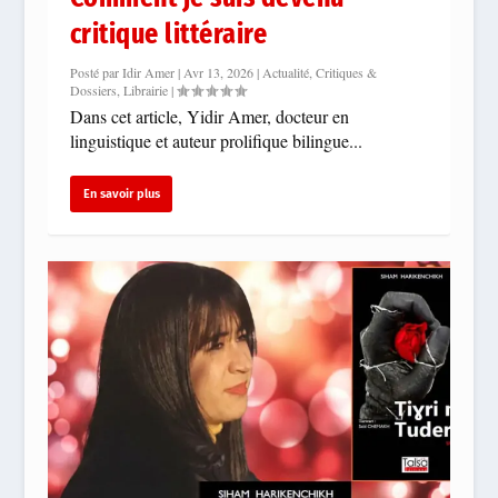
critique littéraire
Posté par
Idir Amer
|
Avr 13, 2026
|
Actualité
,
Critiques &
Dossiers
,
Librairie
|
Dans cet article, Yidir Amer, docteur en
linguistique et auteur prolifique bilingue...
En savoir plus