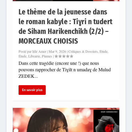
Le thème de la jeunesse dans
le roman kabyle : Tiɣri n tudert
de Siham Harikenchikh (2/2) –
MORCEAUX CHOISIS
Posté par
Idir Amer
|
Mar 9, 2026
|
Critiques & Dossiers
,
Étude
,
Étude
,
Librairie
,
Plumes
|
Dans cette tragédie (encore une !) que nous
pouvons rapprocher de Tiɣilt n umadaɣ de Mulud
ZEDEK...
En savoir plus