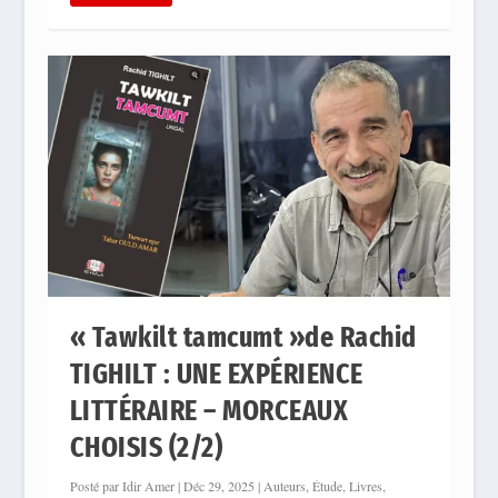
« Tawkilt tamcumt »de Rachid
TIGHILT : UNE EXPÉRIENCE
LITTÉRAIRE – MORCEAUX
CHOISIS (2/2)
Posté par
Idir Amer
|
Déc 29, 2025
|
Auteurs
,
Étude
,
Livres
,