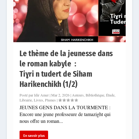
Le thème de la jeunesse dans
le roman kabyle :
Tiɣri n tudert de Siham
Harikenchikh (1/2)
Posté par
Idir Amer
|
Mar 2, 2026
|
Auteurs
,
Bibliothèque
,
Étude
,
Librairie
,
Livres
,
Plumes
|
JEUNES GENS DANS LA TOURMENTE :
Encore une jeune professeure de tamazight qui
nous offre un roman...
En savoir plus