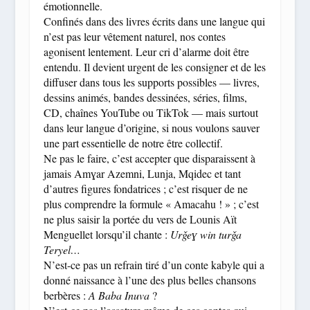
émotionnelle.
Confinés dans des livres écrits dans une langue qui
n’est pas leur vêtement naturel, nos contes
agonisent lentement. Leur cri d’alarme doit être
entendu. Il devient urgent de les consigner et de les
diffuser dans tous les supports possibles — livres,
dessins animés, bandes dessinées, séries, films,
CD, chaînes YouTube ou TikTok — mais surtout
dans leur langue d’origine, si nous voulons sauver
une part essentielle de notre être collectif.
Ne pas le faire, c’est accepter que disparaissent à
jamais Amɣar Azemni, Lunja, Mqidec et tant
d’autres figures fondatrices ; c’est risquer de ne
plus comprendre la formule « Amacahu ! » ; c’est
ne plus saisir la portée du vers de Lounis Aït
Menguellet lorsqu’il chante :
Urǧeɣ win turǧa
Teryel…
N’est-ce pas un refrain tiré d’un conte kabyle qui a
donné naissance à l’une des plus belles chansons
berbères :
A Baba Inuva
?