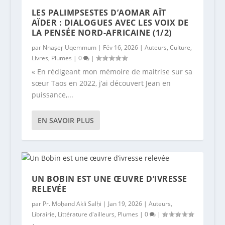
LES PALIMPSESTES D’AOMAR AÏT
AÏDER : DIALOGUES AVEC LES VOIX DE
LA PENSÉE NORD-AFRICAINE (1/2)
par
Nnaṣeṛ Uqemmum
|
Fév 16, 2026
|
Auteurs
,
Culture
,
Livres
,
Plumes
|
0
|
« En rédigeant mon mémoire de maitrise sur sa
sœur Taos en 2022, j’ai découvert Jean en
puissance,...
EN SAVOIR PLUS
UN BOBIN EST UNE ŒUVRE D’IVRESSE
RELEVÉE
par
Pr. Moḥand Akli Salḥi
|
Jan 19, 2026
|
Auteurs
,
Librairie
,
Littérature d'ailleurs
,
Plumes
|
0
|