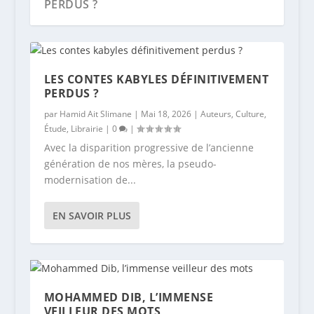
PERDUS ?
LES CONTES KABYLES DÉFINITIVEMENT
PERDUS ?
par
Hamid Ait Slimane
|
Mai 18, 2026
|
Auteurs
,
Culture
,
Étude
,
Librairie
|
0
|
Avec la disparition progressive de l’ancienne
génération de nos mères, la pseudo-
modernisation de...
MOHAMMED DIB, L’IMMENSE VEILLEUR
ENTRETIEN | AMAR AIT AMEUR – SUR
LE THÈME DE LA JEUNESSE DANS LE
ENTRETIEN | AOMAR AÏT AÏDER : « LA
LES PALIMPSESTES D’AOMAR AÏT AÏDER
DES MOTS
LA TOUCHE (...
ROMAN KABYLE : TI...
FICTION CÔTOIE ...
: DIALOGU...
EN SAVOIR PLUS
MOHAMMED DIB, L’IMMENSE
VEILLEUR DES MOTS