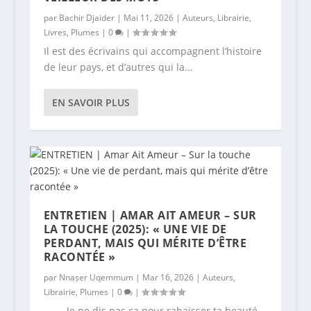
par
Bachir Djaider
|
Mai 11, 2026
|
Auteurs
,
Librairie
,
Livres
,
Plumes
|
0
|
Il est des écrivains qui accompagnent l’histoire
de leur pays, et d’autres qui la...
EN SAVOIR PLUS
ENTRETIEN | AMAR AIT AMEUR – SUR
LA TOUCHE (2025): « UNE VIE DE
PERDANT, MAIS QUI MÉRITE D’ÊTRE
RACONTÉE »
par
Nnaṣeṛ Uqemmum
|
Mar 16, 2026
|
Auteurs
,
Librairie
,
Plumes
|
0
|
— … Je ne dis pas ça pour rabaisser ta beauté.